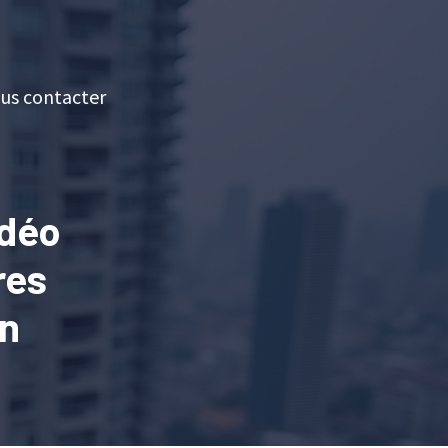
us contacter
idéo
res
un