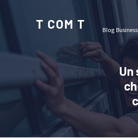
T COM T
Blog Business
Un 
ch
c