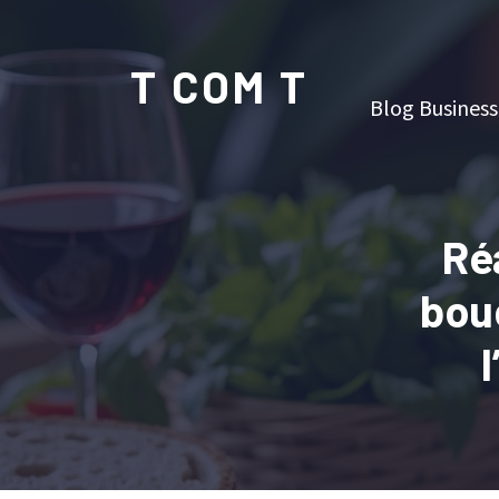
T COM T
Blog Business
Ré
bou