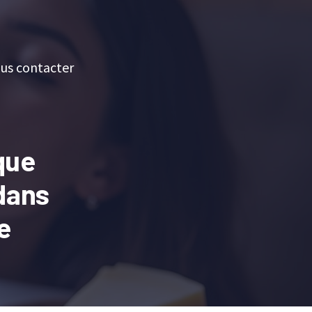
us contacter
que
dans
e