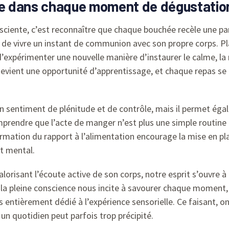
nce dans chaque moment de dégustatio
ciente, c’est reconnaître que chaque bouchée recèle une part
de vivre un instant de communion avec son propre corps. Pl
xpérimenter une nouvelle manière d’instaurer le calme, la r
devient une opportunité d’apprentissage, et chaque repas
n sentiment de plénitude et de contrôle, mais il permet égale
omprendre que l’acte de manger n’est plus une simple routin
ormation du rapport à l’alimentation encourage la mise en pl
t mental.
orisant l’écoute active de son corps, notre esprit s’ouvre à
la pleine conscience nous incite à savourer chaque moment, à
s entièrement dédié à l’expérience sensorielle. Ce faisant, on
n quotidien peut parfois trop précipité.