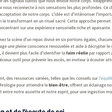
rer les signaux subtils que nous envoie notre corps. Réappre
ui nous reconnecte à nos sensations les plus profondes. Ce c
’acceptation de notre corps. L’idée est d’intérioriser l’impor
n le transformant en un rituel sacré. Cette approche permet
oncentrant sur une expérience sensorielle riche et apaisante.
z la scène d’un repas divisé en six portions égales, chacu
e une pleine conscience renouvelée et aide à décrypter le 
 il devient plus facile d’identifier la
faim réelle
par rapport 
écieux outil pour prévenir les excès, en inviteur à écouter a
t, des ressources variées, telles que les conseils sur
l’équil
hrologie pour atteindre le
bien-être
, offrent un éclairage n
t entre notre assiette et notre esprit, pour une ingestion m
n et de l’écoute de soi