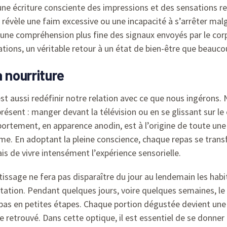
 d’une écriture consciente des impressions et des sensations 
 révèle une faim excessive ou une incapacité à s’arrêter ma
à une compréhension plus fine des signaux envoyés par le cor
ations, un véritable retour à un état de bien-être que beauco
 nourriture
t aussi redéfinir notre relation avec ce que nous ingérons
présent : manger devant la télévision ou en se glissant sur l
ortement, en apparence anodin, est à l’origine de toute une
. En adoptant la pleine conscience, chaque repas se transf
s de vivre intensément l’expérience sensorielle.
ssage ne fera pas disparaître du jour au lendemain les habit
ntation. Pendant quelques jours, voire quelques semaines, le 
repas en petites étapes. Chaque portion dégustée devient un
re retrouvé. Dans cette optique, il est essentiel de se donner