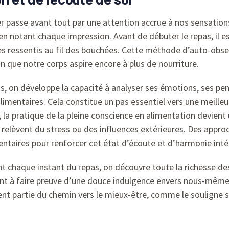
passe avant tout par une attention accrue à nos sensations.
t en notant chaque impression. Avant de débuter le repas, i
 ses ressentis au fil des bouchées. Cette méthode d’auto-obs
ion que notre corps aspire encore à plus de nourriture.
ns, on développe la capacité à analyser ses émotions, ses pe
imentaires. Cela constitue un pas essentiel vers une meilleu
 pratique de la pleine conscience en alimentation devient u
i relèvent du stress ou des influences extérieures. Des a
ntaires pour renforcer cet état d’écoute et d’harmonie inté
ment chaque instant du repas, on découvre toute la richesse 
ent à faire preuve d’une douce indulgence envers nous-mêm
nt partie du chemin vers le mieux-être, comme le souligne s