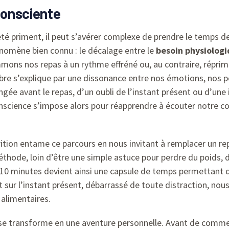
 consciente
eté priment, il peut s’avérer complexe de prendre le temps
énomène bien connu : le décalage entre le
besoin physiolog
s nos repas à un rythme effréné ou, au contraire, réprimon
bre s’explique par une dissonance entre nos émotions, nos p
ngée avant le repas, d’un oubli de l’instant présent ou d’une i
onscience s’impose alors pour réapprendre à écouter notre co
rition entame ce parcours en nous invitant à remplacer un rep
éthode, loin d’être une simple astuce pour perdre du poids,
 10 minutes devient ainsi une capsule de temps permettant 
sur l’instant présent, débarrassé de toute distraction, nou
 alimentaires.
e transforme en une aventure personnelle. Avant de commence