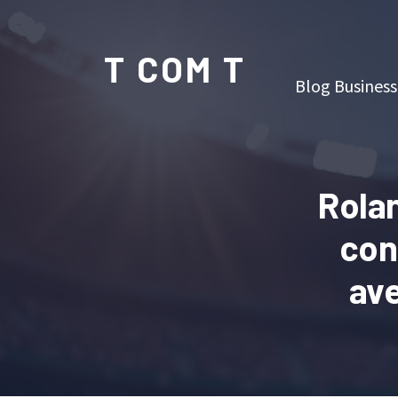
T COM T
Blog Business
Rola
con
ave