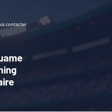
us contacter
ouame
ming
aire