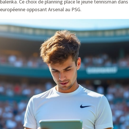
alenka. Ce choix de planning place le jeune tennisman dans 
 européenne opposant Arsenal au PSG.