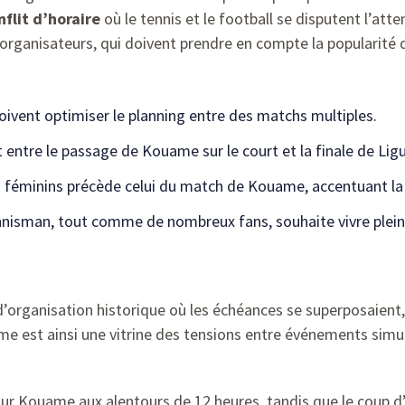
nflit d’horaire
où le tennis et le football se disputent l’att
es organisateurs, qui doivent prendre en compte la popularité
ivent optimiser le planning entre des matchs multiples.
ntre le passage de Kouame sur le court et la finale de Lig
 féminins précède celui du match de Kouame, accentuant la
nnisman, tout comme de nombreux fans, souhaite vivre ple
s d’organisation historique où les échéances se superposaien
est ainsi une vitrine des tensions entre événements simult
our Kouame aux alentours de 12 heures, tandis que le coup 