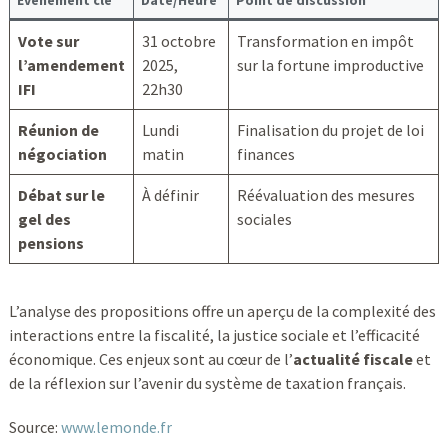
Événement clé
Date/Heure
Point de discussion
Vote sur
31 octobre
Transformation en impôt
l’amendement
2025,
sur la fortune improductive
IFI
22h30
Réunion de
Lundi
Finalisation du projet de loi
négociation
matin
finances
Débat sur le
À définir
Réévaluation des mesures
gel des
sociales
pensions
L’analyse des propositions offre un aperçu de la complexité des
interactions entre la fiscalité, la justice sociale et l’efficacité
économique. Ces enjeux sont au cœur de l’
actualité fiscale
et
de la réflexion sur l’avenir du système de taxation français.
Source:
www.lemonde.fr