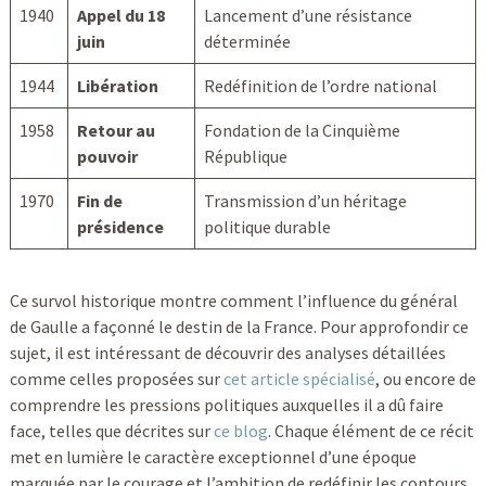
1940
Appel du 18
Lancement d’une résistance
juin
déterminée
1944
Libération
Redéfinition de l’ordre national
1958
Retour au
Fondation de la Cinquième
pouvoir
République
1970
Fin de
Transmission d’un héritage
présidence
politique durable
Ce survol historique montre comment l’influence du général
de Gaulle a façonné le destin de la France. Pour approfondir ce
sujet, il est intéressant de découvrir des analyses détaillées
comme celles proposées sur
cet article spécialisé
, ou encore de
comprendre les pressions politiques auxquelles il a dû faire
face, telles que décrites sur
ce blog
. Chaque élément de ce récit
met en lumière le caractère exceptionnel d’une époque
marquée par le courage et l’ambition de redéfinir les contours