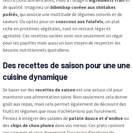
restrictions alimentaires, mais à l’usage d’
ingrédients frais
et
de qualité. Imaginez un
bibimbap coréen aux shiitakes
poêlés
, qui associe une multitude de légumes colorés et de
saveurs. Ou optez pour un
couscous aux falafels
, un plat
riche en protéines végétales, tout en restant léger et
agréable. Ces recettes variées sont non seulement un régal
pour les papilles mais aussi un bon moyen de respecter les
besoins nutritionnels quotidiens.
Des recettes de saison pour une une
cuisine dynamique
Se baser sur des
recettes de saison
est une astuce clé pour
maintenir une alimentation saine. Non seulement cela donne
goût aux repas, mais cela permet également de découvrir des
fruits et légumes que nous n’achèterions pas forcément.
Pensez à intégrer des salades de
patate douce et d’endive
ou
des
chips de chou plume
dans vos menus. Ces plats raviront
vos convives et vous donneront l’occasion d’explorer de