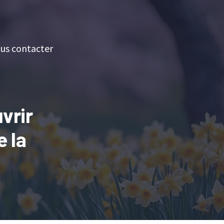
us contacter
vrir
e la