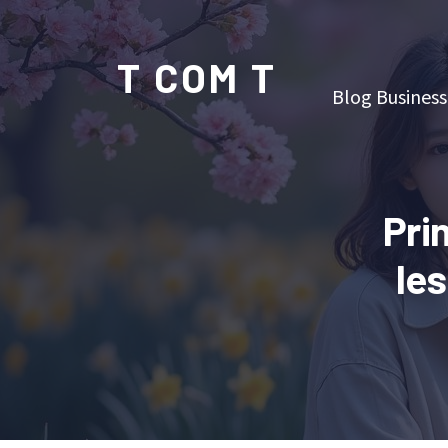
T COM T
Blog Business
Pri
les