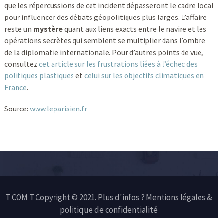
que les répercussions de cet incident dépasseront le cadre local
pour influencer des débats géopolitiques plus larges. L’affaire
reste un
mystère
quant aux liens exacts entre le navire et les
opérations secrètes qui semblent se multiplier dans l’ombre
de la diplomatie internationale. Pour d’autres points de vue,
consultez
cet article sur les frustrations liées à l’échec des
politiques plastiques
et
celui sur les objectifs climatiques en
France
.
Source:
www.leparisien.fr
T COM T Copyright © 2021. Plus d'infos ?
Mentions légales &
politique de confidentialité