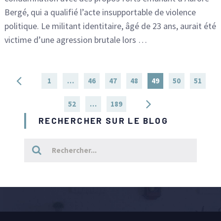
Bergé, qui a qualifié l’acte insupportable de violence
politique. Le militant identitaire, âgé de 23 ans, aurait été
victime d’une agression brutale lors …
Pagination
1
…
46
47
48
49
50
51
des
52
…
189
publications
RECHERCHER SUR LE BLOG