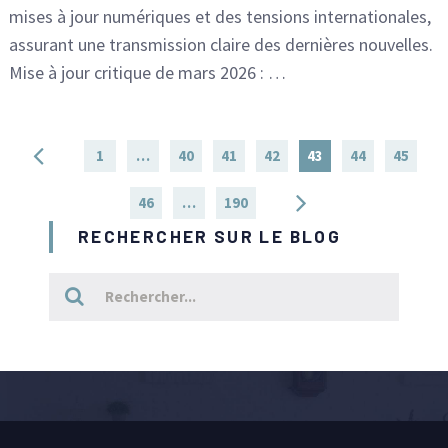
mises à jour numériques et des tensions internationales,
assurant une transmission claire des dernières nouvelles.
Mise à jour critique de mars 2026 : …
Pagination
1
…
40
41
42
43
44
45
des
46
…
190
publications
RECHERCHER SUR LE BLOG