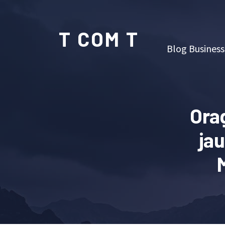
T COM T
Blog Business
Orag
ja
M