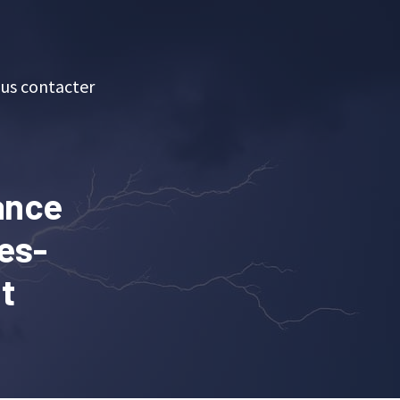
us contacter
lance
es-
nt