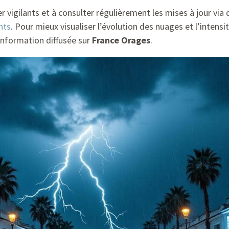
er vigilants et à consulter régulièrement les mises à jour via 
nts
. Pour mieux visualiser l’évolution des nuages et l’inten
information diffusée sur
France Orages
.