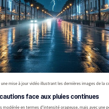
i une mise à jour vidéo illustrant les dernières images de la 
écautions face aux pluies continues
us modérée en termes d’intensité orageuse, mais avec une pe