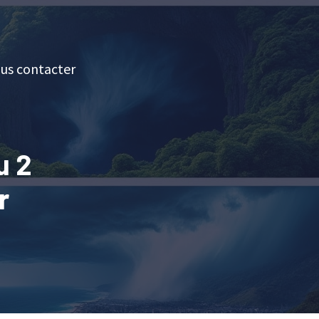
us contacter
u 2
r