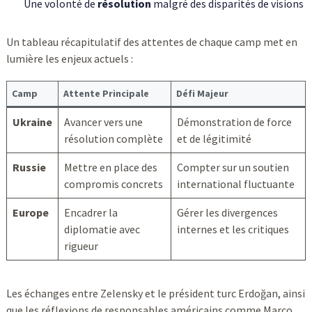
Une volonté de
résolution
malgré des disparités de visions
Un tableau récapitulatif des attentes de chaque camp met en
lumière les enjeux actuels :
Camp
Attente Principale
Défi Majeur
Ukraine
Avancer vers une
Démonstration de force
résolution complète
et de légitimité
Russie
Mettre en place des
Compter sur un soutien
compromis concrets
international fluctuante
Europe
Encadrer la
Gérer les divergences
diplomatie avec
internes et les critiques
rigueur
Les échanges entre Zelensky et le président turc Erdoğan, ainsi
que les réflexions de responsables américains comme Marco