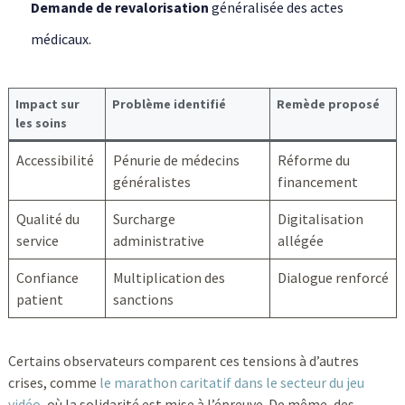
Demande de revalorisation
généralisée des actes
médicaux.
Impact sur
Problème identifié
Remède proposé
les soins
Accessibilité
Pénurie de médecins
Réforme du
généralistes
financement
Qualité du
Surcharge
Digitalisation
service
administrative
allégée
Confiance
Multiplication des
Dialogue renforcé
patient
sanctions
Certains observateurs comparent ces tensions à d’autres
crises, comme
le marathon caritatif dans le secteur du jeu
vidéo
, où la solidarité est mise à l’épreuve. De même, des