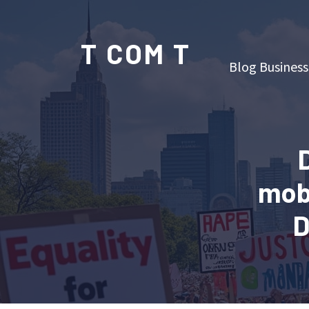
T COM T
Blog Business
mobi
D