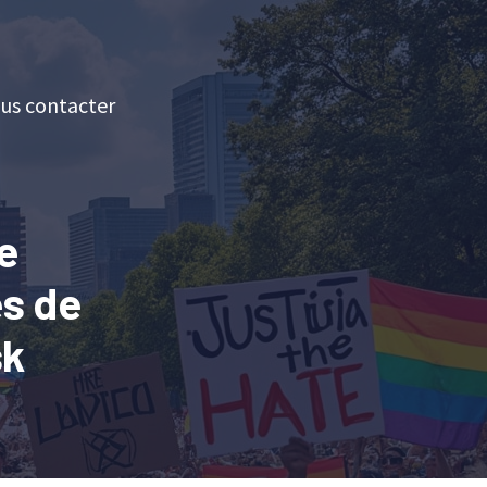
us contacter
e
es de
sk