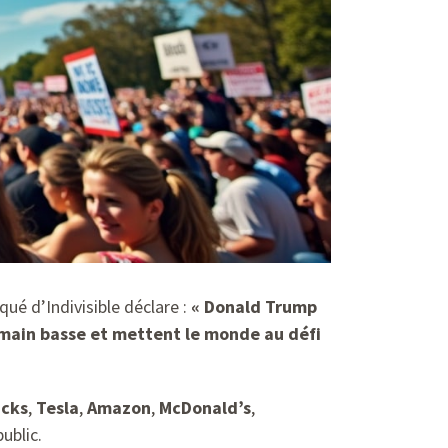
é d’Indivisible déclare :
« Donald Trump
e main basse et mettent le monde au défi
ucks
,
Tesla
,
Amazon
,
McDonald’s
,
ublic.