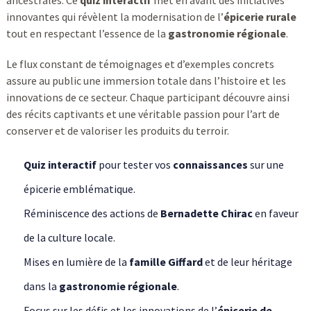
ancestrales. Ce
quiz interactif
met en avant des initiatives
innovantes qui révèlent la modernisation de l’
épicerie rurale
tout en respectant l’essence de la
gastronomie régionale
.
Le flux constant de témoignages et d’exemples concrets
assure au public une immersion totale dans l’histoire et les
innovations de ce secteur. Chaque participant découvre ainsi
des récits captivants et une véritable passion pour l’art de
conserver et de valoriser les produits du terroir.
Quiz interactif
pour tester vos
connaissances
sur une
épicerie emblématique.
Réminiscence des actions de
Bernadette Chirac
en faveur
de la culture locale.
Mises en lumière de la
famille Giffard
et de leur héritage
dans la
gastronomie régionale
.
Focus sur les défis et les innovations de l’
épicerie de