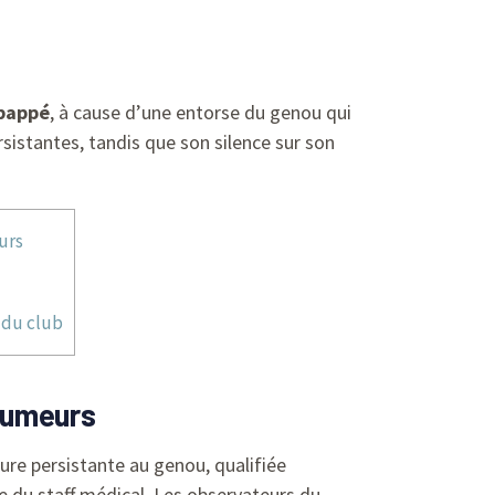
Mbappé
, à cause d’une entorse du genou qui
sistantes, tandis que son silence sur son
urs
 du club
 rumeurs
ure persistante au genou, qualifiée
e du staff médical. Les observateurs du