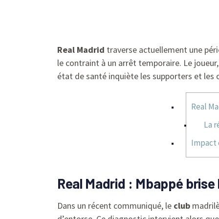
Real Madrid
traverse actuellement une péri
le contraint à un arrêt temporaire. Le joueu
état de santé inquiète les supporters et les
Real Ma
La r
Impact 
Real Madrid : Mbappé brise 
Dans un récent communiqué, le
club
madrilè
d’entorse. Ce diagnostic intervient alors q