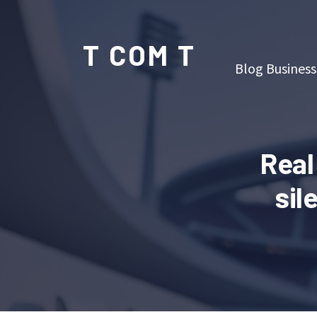
T COM T
Blog Business
Real
sil