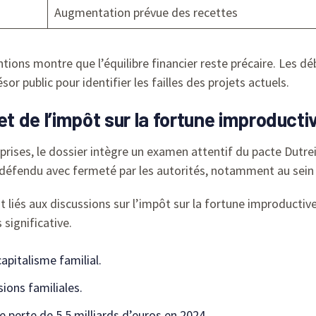
Augmentation prévue des recettes
entions montre que l’équilibre financier reste précaire. Les 
 public pour identifier les failles des projets actuels.
et de l’impôt sur la fortune improducti
rises, le dossier intègre un examen attentif du pacte Dutreil
t défendu avec fermeté par les autorités, notamment au sein
t liés aux discussions sur l’impôt sur la fortune improducti
 significative.
capitalisme familial.
ions familiales.
e perte de 5,5 milliards d’euros en 2024.