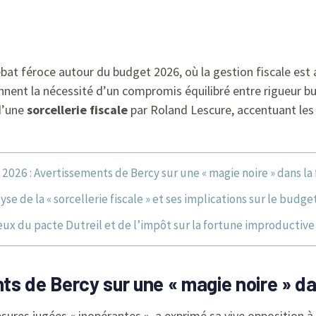
bat féroce autour du budget 2026, où la gestion fiscale est
nent la nécessité d’un compromis équilibré entre rigueur bud
d’une
sorcellerie fiscale
par Roland Lescure, accentuant les
2026 : Avertissements de Bercy sur une « magie noire » dans la f
yse de la « sorcellerie fiscale » et ses implications sur le budge
eux du pacte Dutreil et de l’impôt sur la fortune improductive
s de Bercy sur une « magie noire » dan
res jugées « inopérantes », a exprimé sa vive opposition à de