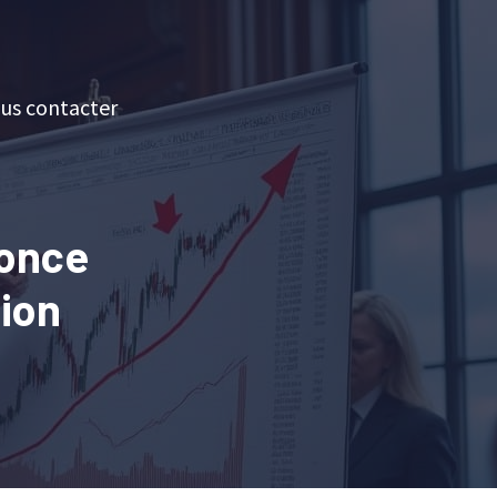
us contacter
nonce
tion