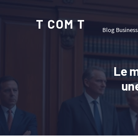
T COM T
Blog Business
Le m
une