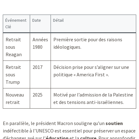
Événement
Date
Détail
Clé
Retrait
Années
Première sortie pour des raisons
sous
1980
idéologiques.
Reagan
Retrait
2017
Décision prise pour s’aligner sur une
sous
politique « America First ».
Trump
Nouveau
2025
Motivé par l’admission de la Palestine
retrait
et des tensions anti-israéliennes.
En parallèle, le président Macron souligne qu’un
soutien
indéfectible à l’UNESCO est essentiel pour préserver un espace
d’échanges axé sur l’
éducation
et la
culture
. Pour approfondir