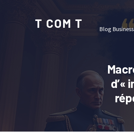
T COM T
Blog Business
Macro
d’« 
rép