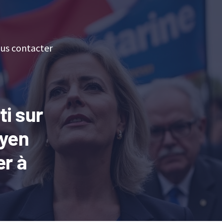
us contacter
ti sur
oyen
er à