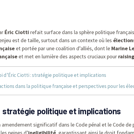
par
Éric Ciotti
refait surface dans la sphère politique français
’enjeu est de taille, surtout dans un contexte où les
élection
ançaise
et portée par une coalition d’alliés, dont le
Marine L
rançaise
et met en lumière des aspects cruciaux pour
raisin
i d’Éric Ciotti : stratégie politique et implications
ctions dans la politique française et perspectives pour les él
 : stratégie politique et implications
 amendement significatif dans le Code pénal et le Code de p
les peines d’
ineligibilité
, garantissant ainsi le droit fonda