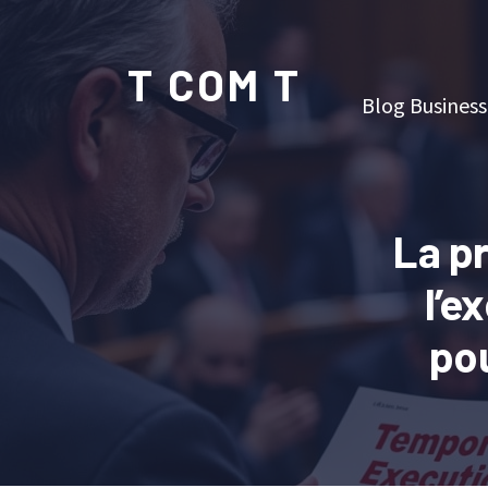
T COM T
Blog Business
La pr
l’e
pou