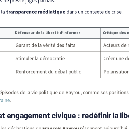
 de presse jugés partials.
 la
transparence médiatique
dans un contexte de crise.
Défenseur de la liberté d’informer
Critique des 
Garant de la vérité des faits
Acteurs de 
Stimuler la démocratie
Créer une d
Renforcement du débat public
Polarisatio
épisodes de la vie politique de Bayrou, comme ses positions
raine
.
et engagement civique : redéfinir la li
les déclarations de
François Bayrou
résonnent aujourd’hui 