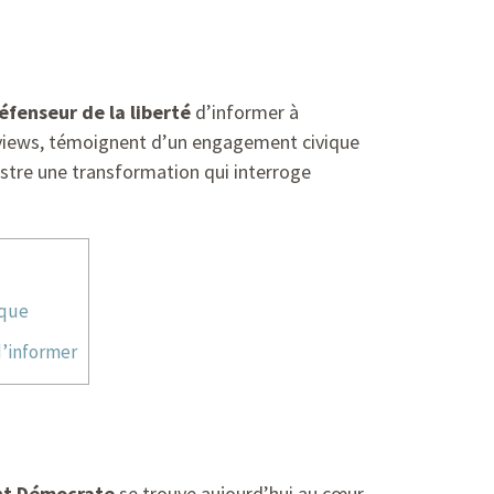
éfenseur de la liberté
d’informer à
terviews, témoignent d’un engagement civique
lustre une transformation qui interroge
ique
d’informer
t Démocrate
se trouve aujourd’hui au cœur