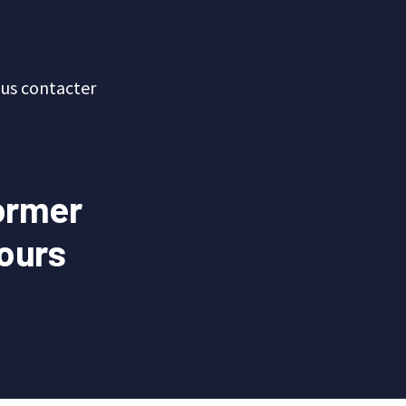
us contacter
former
cours