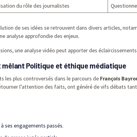
isation du rôle des journalistes
Questionnem
volution de ses idées se retrouvent dans divers articles, no
 une analyse approfondie des enjeux.
sions, une analyse vidéo peut apporter des éclaircissements
x mêlant Politique et éthique médiatique
s les plus controversés dans le parcours de
François Bayro
urner l’attention des faits, ont généré de vifs débats tant 
:
t à ses engagements passés.