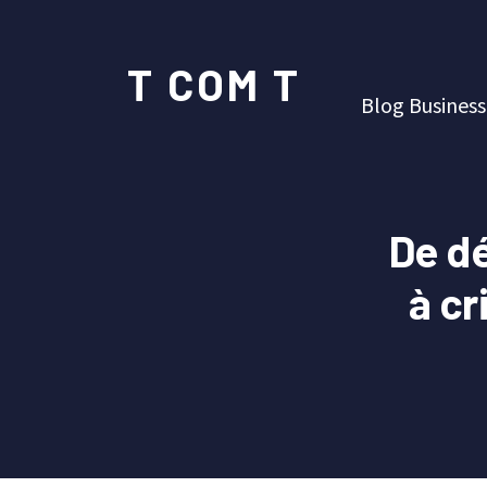
T COM T
Blog Business
De dé
à cr