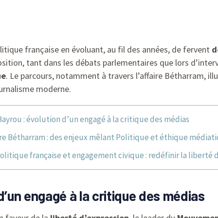
itique française en évoluant, au fil des années, de fervent
d
position, tant dans les débats parlementaires que lors d’in
ue
. Le parcours, notamment à travers l’affaire Bétharram, il
ournalisme moderne.
Bayrou : évolution d’un engagé à la critique des médias
ire Bétharram : des enjeux mêlant Politique et éthique médiat
olitique française et engagement civique : redéfinir la liberté 
d’un engagé à la critique des médias
en faveur de la
liberté d’expression
, le leader du
Mouvemen