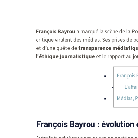
François Bayrou
a marqué la scène de la Pol
critique virulent des médias. Ses prises de 
et d’une quête de
transparence médiatiq
l’
éthique journalistique
et le rapport au j
François 
L’affa
Médias, P
François Bayrou : évolution 
Autrefois salué pour ses prises de position 