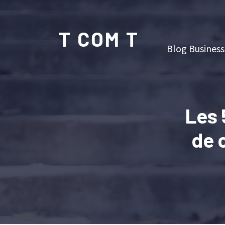
T COM T
Blog Business
Les 
de 