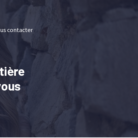
us contacter
tière
vous
e