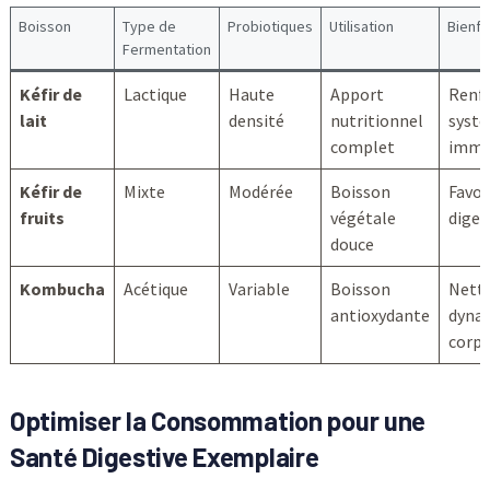
Boisson
Type de
Probiotiques
Utilisation
Bienfa
Fermentation
Kéfir de
Lactique
Haute
Apport
Renfo
lait
densité
nutritionnel
syst
complet
immu
Kéfir de
Mixte
Modérée
Boisson
Favor
fruits
végétale
diges
douce
Kombucha
Acétique
Variable
Boisson
Netto
antioxydante
dynam
corps
Optimiser la Consommation pour une
Santé Digestive Exemplaire