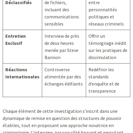
Déclassifiés
de fichiers,
entre
incluant des
personnalités
communications
politiques et
sensibles
réseaux criminels
Entretien
Interview de près
Offrir un
Exclusif
de deux heures
témoignage inédit
menée par Steve
sur les pratiques de
Bannon
dissimulation
Réactions
Controverse
Redéfinir les
Internationales
alimentée par des
standards
échanges édifiants
d’enquête et de
transparence
Chaque élément de cette investigation s’inscrit dans une
dynamique de remise en question des structures de pouvoir
établies, tout en proposant une approche novatrice en
criminologie. L’interview, par son côté bruyant et percutant,