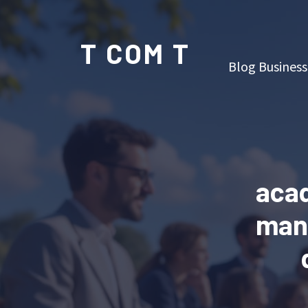
T COM T
Blog Business
acad
mand