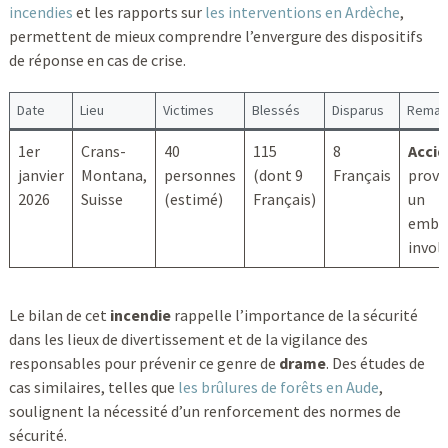
incendies
et les rapports sur
les interventions en Ardèche
,
permettent de mieux comprendre l’envergure des dispositifs
de réponse en cas de crise.
Date
Lieu
Victimes
Blessés
Disparus
Remar
1er
Crans-
40
115
8
Accid
janvier
Montana,
personnes
(dont 9
Français
provo
2026
Suisse
(estimé)
Français)
un
embr
invol
Le bilan de cet
incendie
rappelle l’importance de la sécurité
dans les lieux de divertissement et de la vigilance des
responsables pour prévenir ce genre de
drame
. Des études de
cas similaires, telles que
les brûlures de forêts en Aude
,
soulignent la nécessité d’un renforcement des normes de
sécurité.