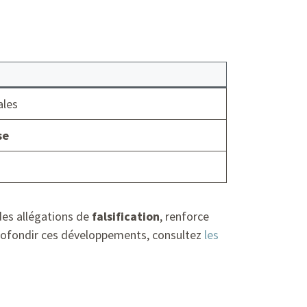
ales
se
des allégations de
falsification
, renforce
rofondir ces développements, consultez
les