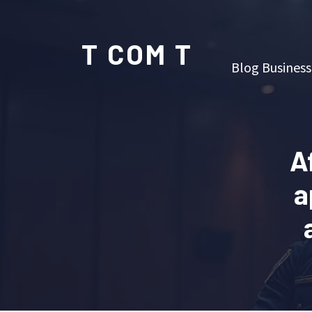
T COM T
Blog Business
A
a