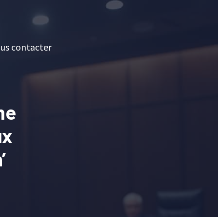
us contacter
me
ux
’