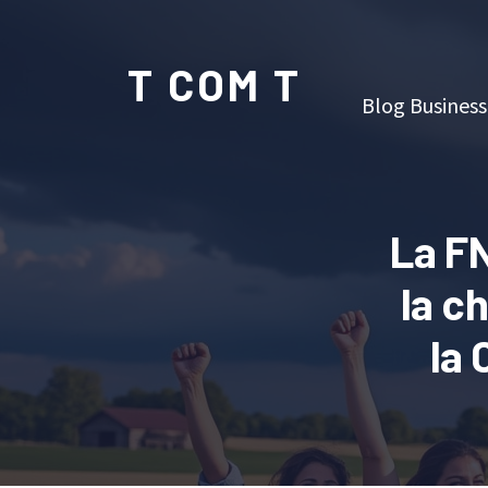
T COM T
Blog Business
La F
la c
la 