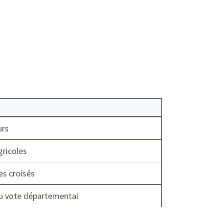
urs
gricoles
es croisés
du vote départemental