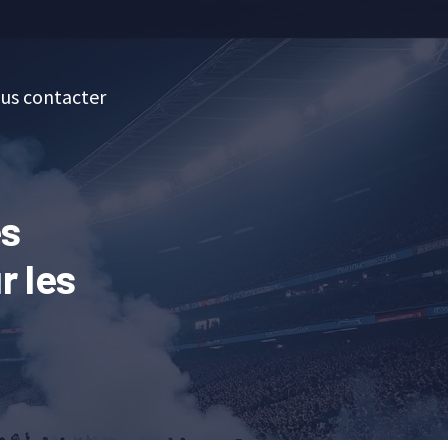
us contacter
es
r les