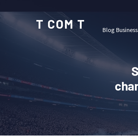
T COM T
Blog Business
S
cham