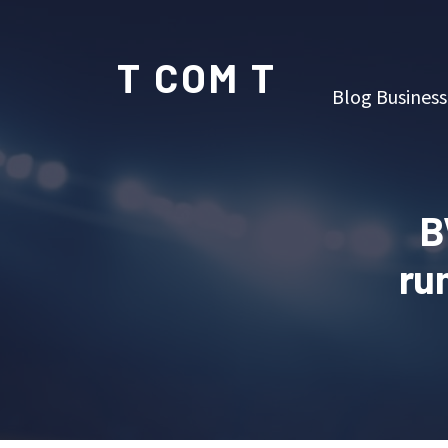
T COM T
Blog Business
B
ru