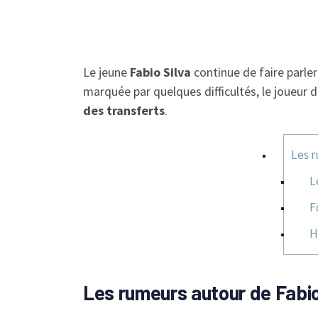
Le jeune
Fabio Silva
continue de faire parle
marquée par quelques difficultés, le joueur 
des transferts
.
Les r
L
F
H
Les rumeurs autour de Fabio