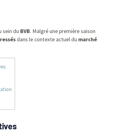
u sein du
BVB
. Malgré une première saison
éressés
dans le contexte actuel du
marché
ves
tation
tives