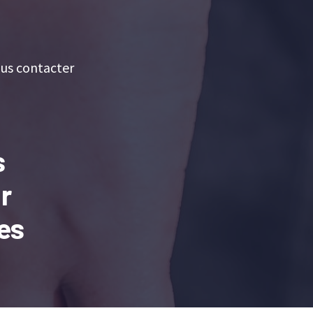
us contacter
s
r
nes