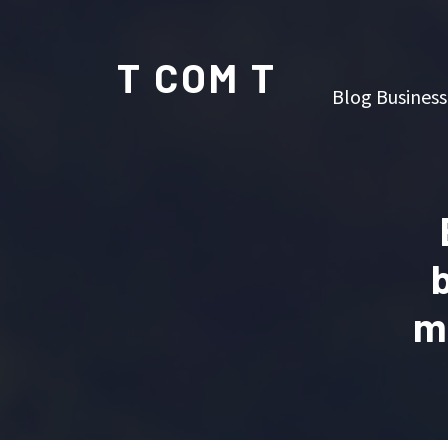
T COM T
Blog Business
ma