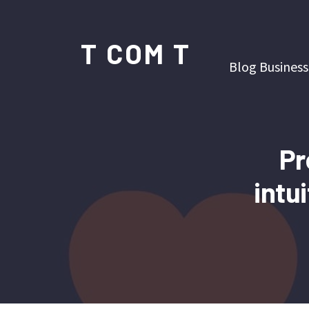
T COM T
Blog Business
Pr
intu