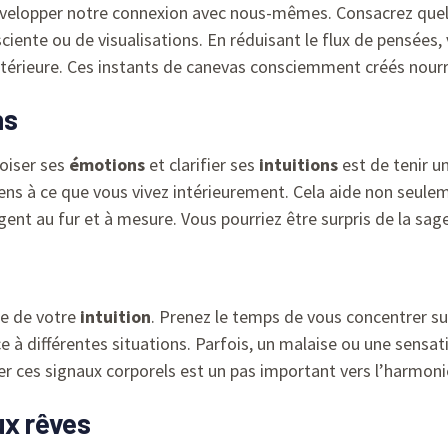
développer notre connexion avec nous-mêmes. Consacrez quel
sciente ou de visualisations. En réduisant le flux de pensées
x intérieure. Ces instants de canevas consciemment créés nour
ns
voiser ses
émotions
et clarifier ses
intuitions
est de tenir un
s à ce que vous vivez intérieurement. Cela aide non seuleme
gent au fur et à mesure. Vous pourriez être surpris de la sage
te de votre
intuition
. Prenez le temps de vous concentrer su
e à différentes situations. Parfois, un malaise ou une sensa
ter ces signaux corporels est un pas important vers l’harmoni
ux rêves