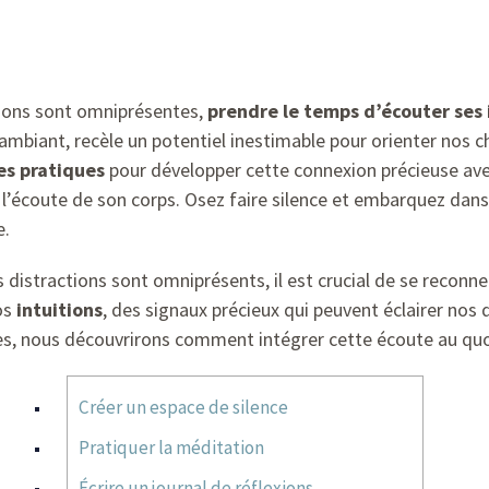
tions sont omniprésentes,
prendre le temps d’écouter ses 
 ambiant, recèle un potentiel inestimable pour orienter nos ch
s pratiques
pour développer cette connexion précieuse ave
 l’écoute de son corps. Osez faire silence et embarquez dan
e.
distractions sont omniprésents, il est crucial de se reconne
os
intuitions
, des signaux précieux qui peuvent éclairer nos d
es, nous découvrirons comment intégrer cette écoute au quot
Créer un espace de silence
Pratiquer la méditation
Écrire un journal de réflexions