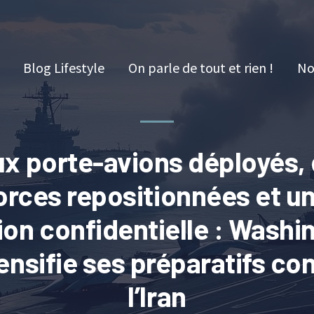
Blog Lifestyle
On parle de tout et rien !
No
x porte-avions déployés,
orces repositionnées et u
ion confidentielle : Washi
ensifie ses préparatifs co
l’Iran