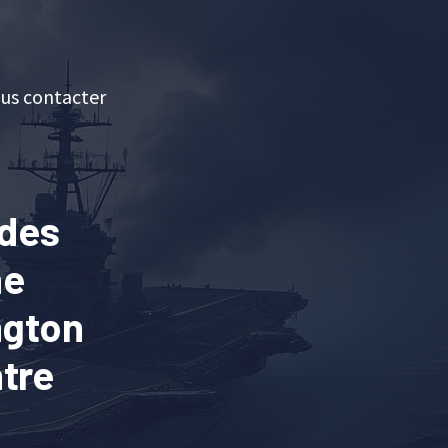
us contacter
 des
ne
ngton
ntre