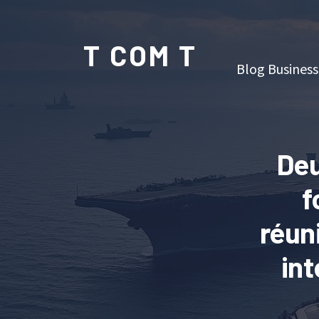
T COM T
Blog Business
Deu
f
réun
int