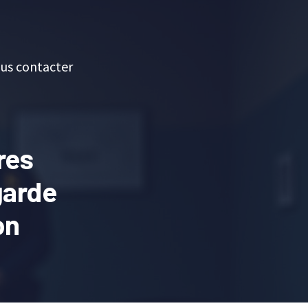
us contacter
res
garde
on