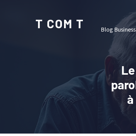
T COM T
Blog Business
Le
paro
à