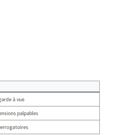
garde à vue
ensions palpables
terrogatoires