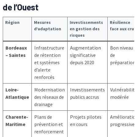
de l’Ouest
Région
Mesures
Investissements
Résilience
d’adaptation
en gestion des
face aux crue
risques
Bordeaux
Infrastructure
Augmentation
Bon niveau
– Saintes
de rétention
significative
de
et systèmes
depuis 2020
préparation
d’alerte
renforcés
Loire-
Modernisation
Investissements
Vulnérabilit
Atlantique
des réseaux de
publics accrus
modérée
drainage
Charente-
Plans de
Projets pilotes
Amélioratio
Maritime
prévention et
en cours
progressive
renforcement