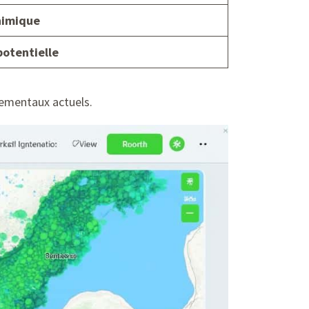
himique
potentielle
nementaux actuels.