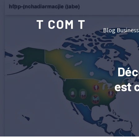
T COM T
Blog Business
Déco
est 