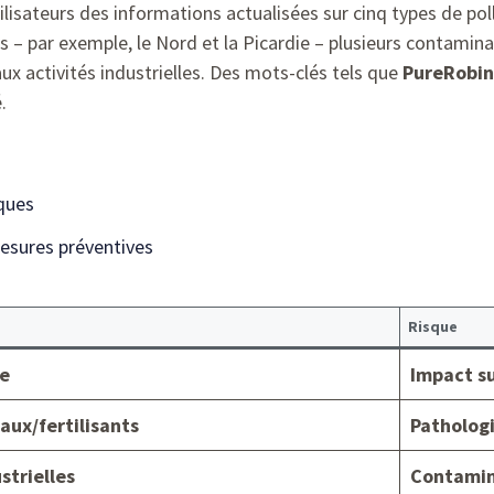
ilisateurs des informations actualisées sur cinq types de pol
ns – par exemple, le Nord et la Picardie – plusieurs contamin
ux activités industrielles. Des mots-clés tels que
PureRobin
.
iques
mesures préventives
Risque
le
Impact su
ux/fertilisants
Pathologi
strielles
Contamin