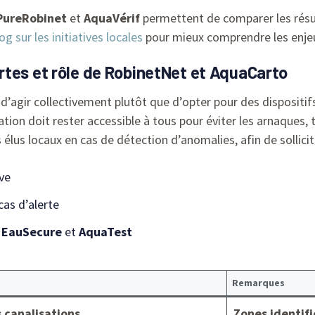
PureRobinet
et
AquaVérif
permettent de comparer les résul
og sur les initiatives locales
pour mieux comprendre les enjeux
rtes et rôle de RobinetNet et AquaCarto
iel d’agir collectivement plutôt que d’opter pour des dispos
mation doit rester accessible à tous pour éviter les arnaques
s élus locaux en cas de détection d’anomalies, afin de sollic
ive
as d’alerte
e
EauSecure
et
AquaTest
Remarques
s canalisations
Zones identifi