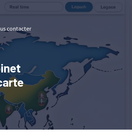
us contacter
binet
carte