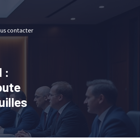
us contacter
 :
oute
uilles