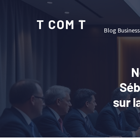
T COM T
Blog Business
N
Séb
sur l