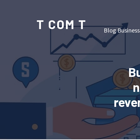
T COM T
Blog Business
B
n
reven