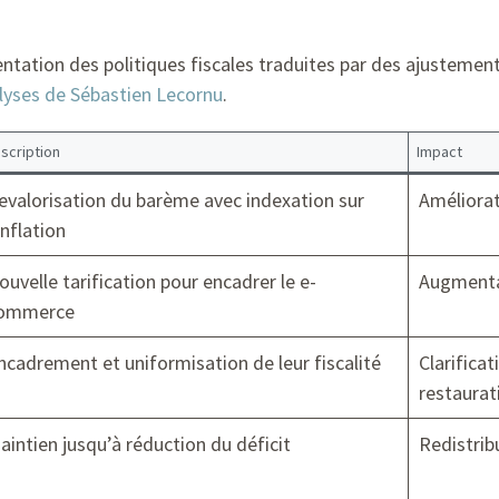
ation des politiques fiscales traduites par des ajustements 
alyses de Sébastien Lecornu
.
scription
Impact
evalorisation du barème avec indexation sur
Améliorat
’inflation
ouvelle tarification pour encadrer le e-
Augmentat
ommerce
ncadrement et uniformisation de leur fiscalité
Clarificat
restaurat
aintien jusqu’à réduction du déficit
Redistrib