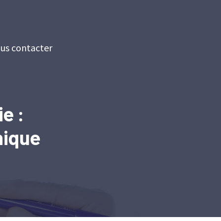
us contacter
e :
nique