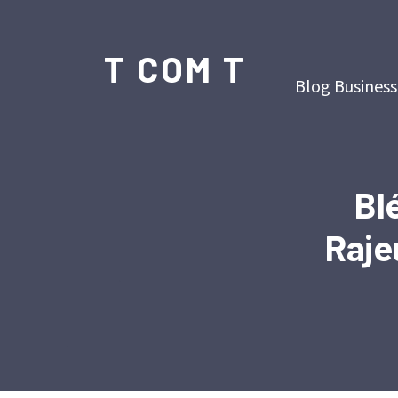
T COM T
Blog Business
Bl
Raje