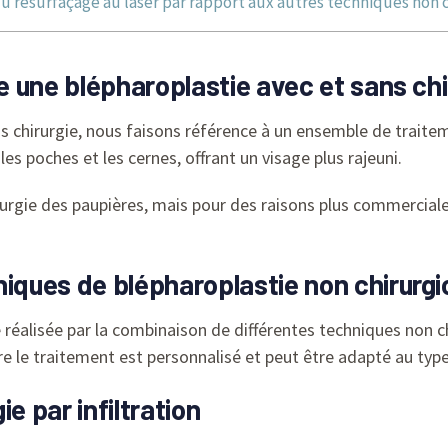
u resurfaçage au laser par rapport aux autres techniques non c
re une blépharoplastie avec et sans chi
s chirurgie, nous faisons référence à un ensemble de traitem
les poches et les cernes, offrant un visage plus rajeuni.
irurgie des paupières, mais pour des raisons plus commercial
niques de blépharoplastie non chirurgi
 réalisée par la combinaison de différentes techniques non chi
e le traitement est personnalisé et peut être adapté au type
e par infiltration