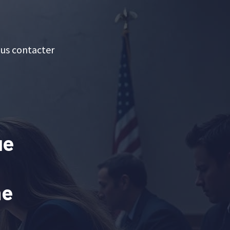
us contacter
ue
ne