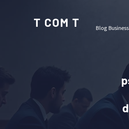
T COM T
Blog Business
p
d