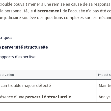
trouble pouvait mener à une remise en cause de sa responsabi
la personnalité, le
discernement
de l’accusée n’a pas été 
gue judiciaire soulève des questions complexes sur les mécan
triques
e
perversité structurelle
apports d’expertise
servation
Impact s
cun trouble majeur détecté
Mainti
ésence d’une
perversité structurelle
Analys