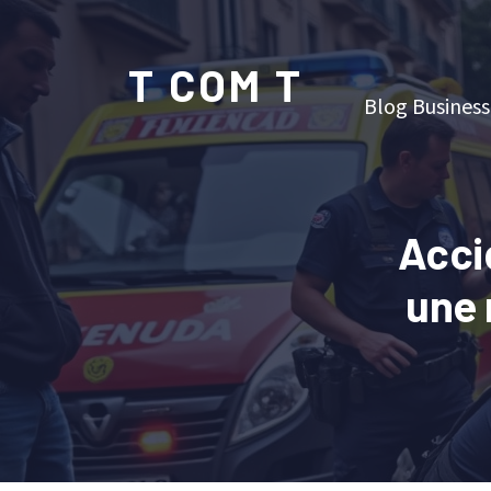
T COM T
Blog Business
Acci
une 