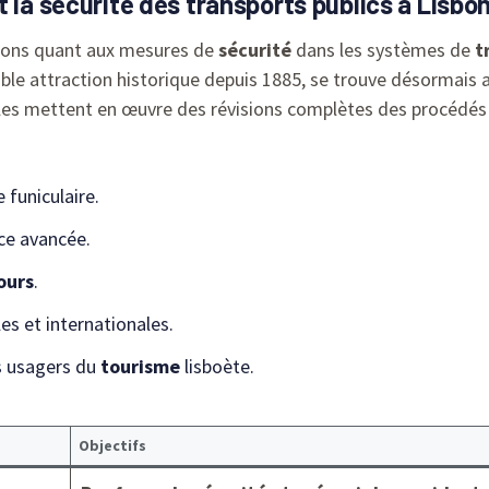
 la sécurité des transports publics à Lisbo
tions quant aux mesures de
sécurité
dans les systèmes de
t
itable attraction historique depuis 1885, se trouve désormais
cales mettent en œuvre des révisions complètes des procédés
 funiculaire.
nce avancée.
ours
.
es et internationales.
s usagers du
tourisme
lisboète.
Objectifs