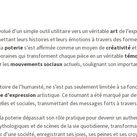
olué d’un simple outil utilitaire vers un véritable
art
de l’exp
smettant leurs histoires et leurs émotions à travers des forme
la
poterie
s’est affirmée comme un moyen de
créativité
et
raines qui transforment chaque pièce en un véritable
témo
r les
mouvements sociaux
actuels, soulignant son importa
stoire de l’humanité, ne s’est pas seulement limitée à sa fonct
 d’expression
artistique. Ce tournant a été marqué par des c
relles et sociales, transmettant des messages forts à traver
 la poterie dépassait son rôle pratique pour devenir un authe
 mythologiques et de scènes de la vie quotidienne, transfor
ir d’une société, enregistrant ses joies, ses peines et ses c