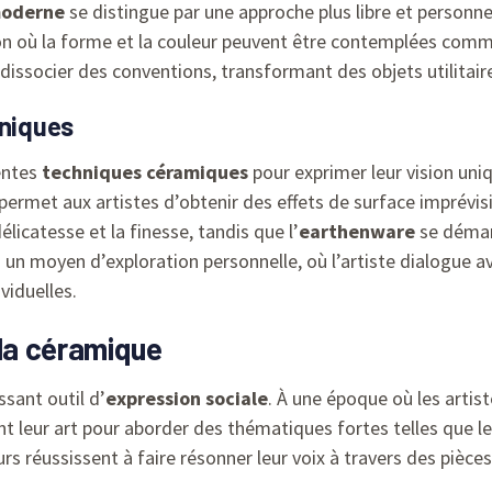
moderne
se distingue par une approche plus libre et personn
on où la forme et la couleur peuvent être contemplées comme
socier des conventions, transformant des objets utilitaire
hniques
entes
techniques céramiques
pour exprimer leur vision uni
ermet aux artistes d’obtenir des effets de surface imprévisi
élicatesse et la finesse, tandis que l’
earthenware
se démar
un moyen d’exploration personnelle, où l’artiste dialogue av
viduelles.
la céramique
sant outil d’
expression sociale
. À une époque où les artis
leur art pour aborder des thématiques fortes telles que le fé
urs réussissent à faire résonner leur voix à travers des pièce