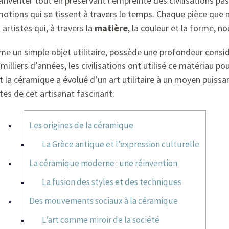
éinventer tout en préservant l’empreinte des civilisations pass
otions qui se tissent à travers le temps. Chaque pièce que n
artistes qui, à travers la
matière
, la couleur et la forme, n
un simple objet utilitaire, possède une profondeur considér
milliers d’années, les civilisations ont utilisé ce matériau po
nt la céramique a évolué d’un art utilitaire à un moyen puis
ttes de cet artisanat fascinant.
Les origines de la céramique
La Grèce antique et l’expression culturelle
La céramique moderne : une réinvention
La fusion des styles et des techniques
Des mouvements sociaux à la céramique
L’art comme miroir de la société